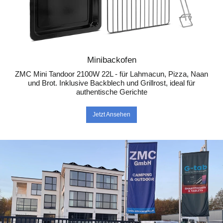
ig
as
se
8-
10
b
Minibackofen
ei
ZMC Mini Tandoor 2100W 22L - für Lahmacun, Pizza, Naan
m
und Brot. Inklusive Backblech und Grillrost, ideal für
Bill
authentische Gerichte
a
zu
Jetzt Ansehen
ge
st
ell
t
w
er
de
n
de
n
da