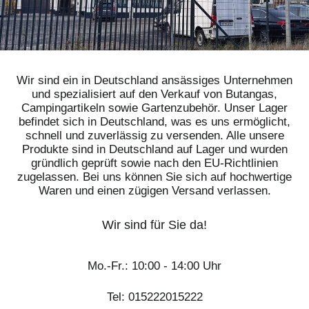
s
ist
m
ei
n
nä
Wir sind ein in Deutschland ansässiges Unternehmen
ch
und spezialisiert auf den Verkauf von Butangas,
st
Campingartikeln sowie Gartenzubehör. Unser Lager
er
befindet sich in Deutschland, was es uns ermöglicht,
a
schnell und zuverlässig zu versenden. Alle unsere
b
Produkte sind in Deutschland auf Lager und wurden
ho
gründlich geprüft sowie nach den EU-Richtlinien
le
zugelassen. Bei uns können Sie sich auf hochwertige
n
Waren und einen zügigen Versand verlassen.
St
ati
Wir sind für Sie da!
on
!!
Mo.-Fr.: 10:00 - 14:00 Uhr
Tel: 015222015222