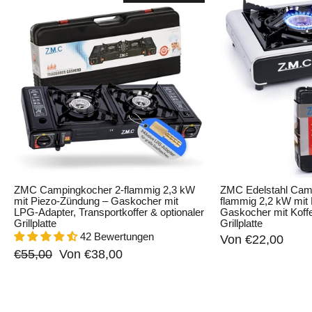
ZMC Campingkocher 2-flammig 2,3 kW
ZMC Edelstahl Cam
mit Piezo-Zündung – Gaskocher mit
flammig 2,2 kW mit
LPG-Adapter, Transportkoffer & optionaler
Gaskocher mit Koffe
Grillplatte
Grillplatte
42 Bewertungen
Von €22,00
Normaler
Sonderpreis
€55,00
Von €38,00
Preis