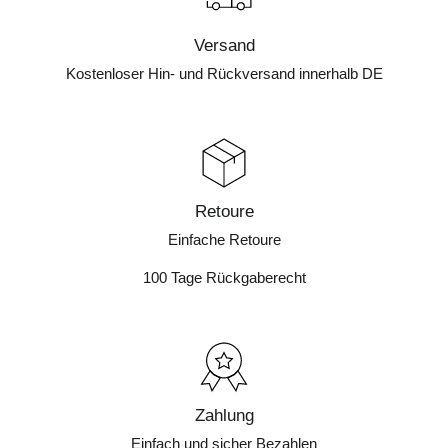
a
b
Versand
ge
st
Kostenloser Hin- und Rückversand innerhalb DE
ell
t
🤨
da
s
ist
ei
Retoure
n
Einfache Retoure
N
o
100 Tage Rückgaberecht
G
o
fü
r
mi
ch
so
Zahlung
rry
Einfach und sicher Bezahlen