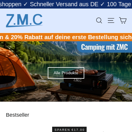
Direkt
icher shoppen ✓ Schneller Versand aus DE ✓ 100
zum
Inhalt
ZMC
Suche
Seitenna
Ei
Camping
% Rabatt auf deine erste Bestellung sichern!
★
Alle Produkte
Bestseller
SPAREN €17,00